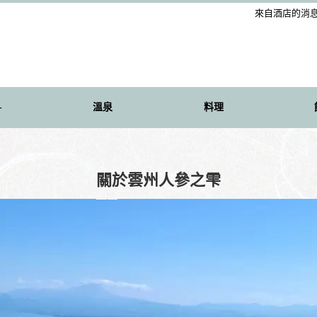
來自酒店的消
-
溫泉
料理
關於雲州人參之雫