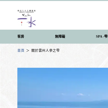
客房
無障礙
SPA -雫
首頁
關於雲州人參之雫