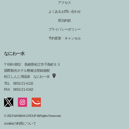
アクセス
よくあるお問い合わせ
宿泊約款
プライバシーポリシー
予約変更・キャンセル
なにわ一水
〒
690-0852
島根県松江市千鳥町６３
国際観光ホテル整備法登録旅館
松江しんじ湖温泉 なにわ一水
TEL
0852-21-4132
FAX
0852-21-4162
© 2023 NANIWA-GROUP All Rights Reserved.
cookieの利用について