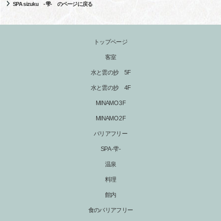
SPA sizuku -雫- のページに戻る
トップページ
客室
水と雲の抄 5F
水と雲の抄 4F
MINAMO 3F
MINAMO 2F
バリアフリー
SPA -雫-
温泉
料理
館内
食のバリアフリー