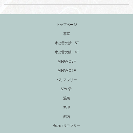
トップページ
客室
水と雲の抄 5F
水と雲の抄 4F
MINAMO 3F
MINAMO 2F
バリアフリー
SPA -雫-
温泉
料理
館内
食のバリアフリー