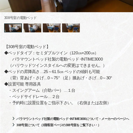
308号室の電動ベッド
【308号室の電動ベッド】
◆ベッドタイプ：セミダブルツイン（120㎝×200㎝）
パラマウントベッド社製の電動ベッド･INTIME3000
（ハリウッドツインスタイルへの変更はできません。）
◆ベッドの昇降高さ…25～61.5㎝ ベッドの傾斜も可能
（背）背あげ・さげ…0～75° （足）膝あげ・さげ…0～30°
◆設置可能 専用器具
・スイングアーム（介助バー）…１台
・ベッドサイドレール…２台
・予約時に設置位置をご指示下さい。（右側または左側）
パラマウントベッド社製の電動ベッド･INTIME3000について・メーカーのページへ
308号室について（3階客室ページの308号室をご覧下さい・）