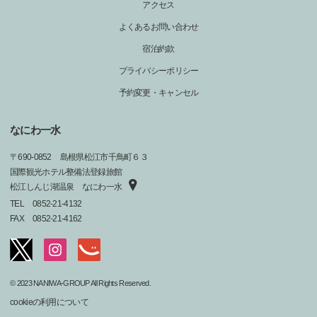
アクセス
よくあるお問い合わせ
宿泊約款
プライバシーポリシー
予約変更・キャンセル
なにわ一水
〒
690-0852
島根県松江市千鳥町６３
国際観光ホテル整備法登録旅館
松江しんじ湖温泉 なにわ一水
TEL
0852-21-4132
FAX
0852-21-4162
© 2023 NANIWA-GROUP All Rights Reserved.
cookieの利用について