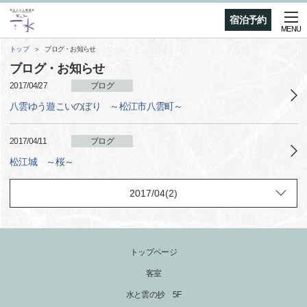
宿泊予約
MENU
トップ
ブログ・お知らせ
ブログ・お知らせ
2017/04/27
ブログ
八雲ゆう遊こいのぼり ～松江市八雲町～
2017/04/11
ブログ
松江城 ～桜～
トップページ
客室
水と雲の抄 5F