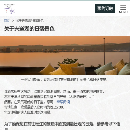
预约订房
MENU
首页
关于宍道湖的日落景色
关于宍道湖的日落景色
一份实用指南，助您尽情欣赏宍道湖的壮丽景色和日落美景。
该酒店所有客房均可欣赏到宍道湖湖景，然而，由于酒店的地理位置，
您将无法从您的房间里直接看到落日的光晕（太阳的光环）。”
然而，在天气晴朗的日子里，您可
…
继续阅读
☆请注意：晚餐最后入座时间为晚上7:30。
包含晚餐的客人应准时到达用餐。
为了确保您在前往松江的旅途中欣赏到最壮观的日落，请参考以下信