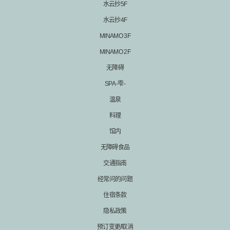
水云抄5F
水云抄4F
MINAMO 3F
MINAMO 2F
无障碍
SPA -雫-
温泉
料理
馆内
无障碍食品
交通指南
经常问的问题
住宿条款
隐私政策
预订变更/取消