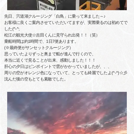
先日、宍道湖クルージング「白鳥」に乗って来ました～♪
お客様に良くご案内させていただいてますが、実際乗るのは初めてで
した(^-^;
松江の観光大使☆吉田くんに見守られ出発！！（笑）
乗船時間は約1時間で、1日7便あります。
(※最終便がサンセットクルージング）
思っていたよりずっと奥まで船が進んで行くので、
本当に近くで見ることが出来、感動しました！！！
肝心の夕日はピンポイントで雲がかかっていましたが、、、
周りの空がオレンジ色になっていて、とっても綺麗でしたよ(^-^)☆彡
沈んだ後の空もとても素敵でした。