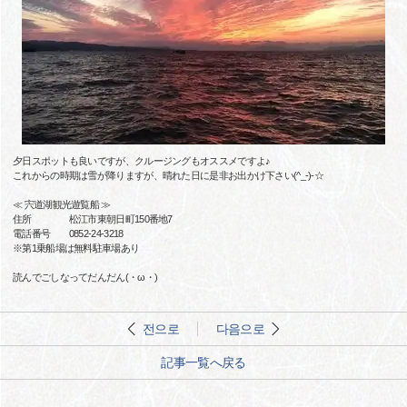
夕日スポットも良いですが、クルージングもオススメですよ♪
これからの時期は雪が降りますが、晴れた日に是非お出かけ下さい(^_-)-☆
≪ 宍道湖観光遊覧船 ≫
住所 松江市東朝日町150番地7
電話番号 0852-24-3218
※第1乗船場は無料駐車場あり
読んでごしなってだんだん(・ω・)
전으로
다음으로
記事一覧へ戻る