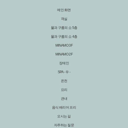
메인 화면
객실
물과 구름의 쇼 5층
물과 구름의 쇼 4층
MINAMO 3F
MINAMO 2F
장애인
SPA - 우 -
온천
요리
관내
음식 배리어 프리
오시는 길
자주하는 질문