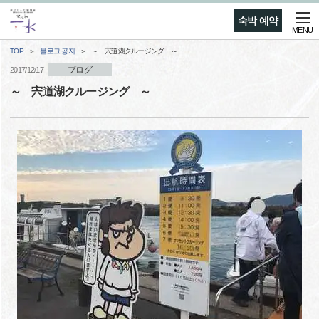
숙박 예약
MENU
TOP
블로그·공지
～ 宍道湖クルージング ～
ブログ
2017/12/17
～ 宍道湖クルージング ～